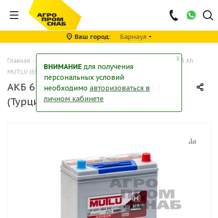
Ваш город
Барнаул
╳
Главная
-
Каталог
-
Аккумуляторы
-
Легковые
-
АКБ 6 ст-55 Ah
ВНИМАНИЕ
для получения
MUTLU (65B24L) (Турция) о/п
персональных условий
АКБ 6 ст-55 Ah MUTLU (65B24L)
необходимо
авторизоваться в
личном кабинете
(Турция) о/п