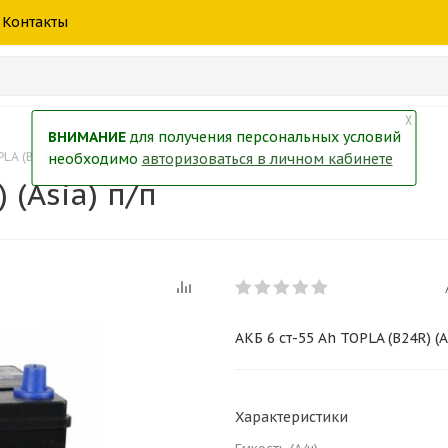
шины
спецтехники
жидкость
товары
масла
фильт
Контакты
тры
екол
Краски
╳
ВНИМАНИЕ
для получения персональных условий
LA (B24R) (Asia) п/п
необходимо
авторизоваться в личном кабинете
 (Asia) п/п
АКБ 6 ст-55 Ah TOPLA (B24R) (A
Характеристики