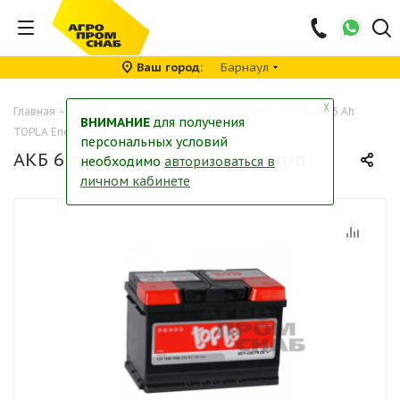
Ваш город
Барнаул
╳
Главная
-
Каталог
-
Аккумуляторы
-
Легковые
-
АКБ 6 ст-75 Ah
ВНИМАНИЕ
для получения
TOPLA Energy п/п
персональных условий
АКБ 6 ст-75 Ah TOPLA Energy п/п
необходимо
авторизоваться в
личном кабинете