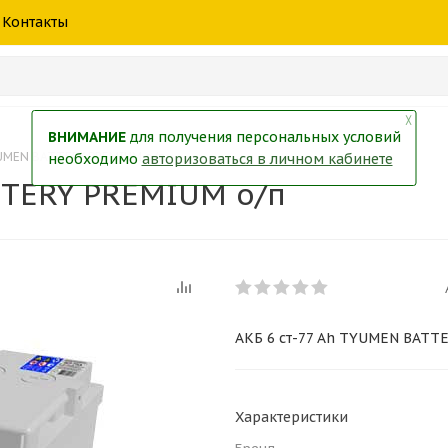
шины
спецтехники
жидкость
товары
масла
фильт
Контакты
тры
екол
Краски
╳
ВНИМАНИЕ
для получения персональных условий
YUMEN BATTERY PREMIUM о/п
необходимо
авторизоваться в личном кабинете
TTERY PREMIUM о/п
АКБ 6 ст-77 Ah TYUMEN BATT
Характеристики