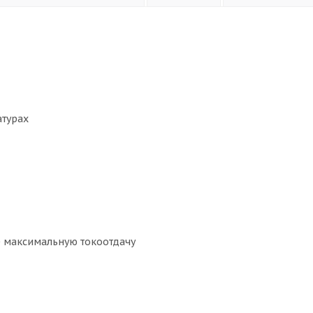
атурах
 максимальную токоотдачу