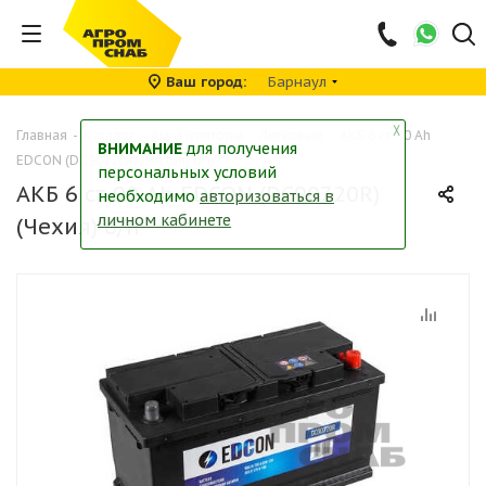
Ваш город
Барнаул
╳
Главная
-
Каталог
-
Аккумуляторы
-
Легковые
-
АКБ 6 ст-90 Ah
ВНИМАНИЕ
для получения
EDCON (DC90720R) (Чехия) о/п
персональных условий
АКБ 6 ст-90 Ah EDCON (DC90720R)
необходимо
авторизоваться в
личном кабинете
(Чехия) о/п