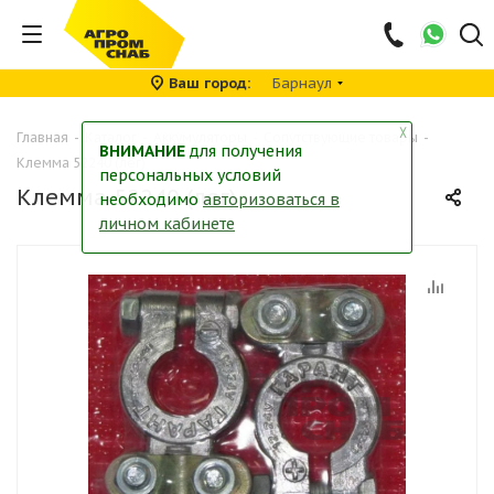
Ваш город
Барнаул
╳
Главная
-
Каталог
-
Аккумуляторы
-
Сопутствующие товары
-
ВНИМАНИЕ
для получения
Клемма 52240 (лег)
персональных условий
Клемма 52240 (лег)
необходимо
авторизоваться в
личном кабинете