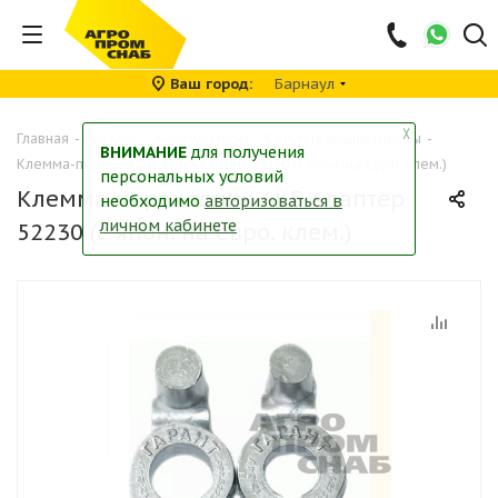
Ваш город
Барнаул
╳
Главная
-
Каталог
-
Аккумуляторы
-
Сопутствующие товары
-
ВНИМАНИЕ
для получения
Клемма-переходник АКБ Адаптер 52230 (с япон. на евро. клем.)
персональных условий
Клемма-переходник АКБ Адаптер
необходимо
авторизоваться в
личном кабинете
52230 (с япон. на евро. клем.)