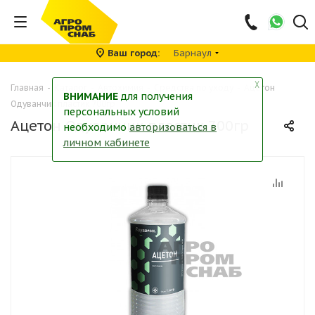
Ваш город
Барнаул
╳
Главная
-
Каталог
-
Автохимия
-
Средства по уходу
-
Ацетон
ВНИМАНИЕ
для получения
Одуванчик пластик 700гр
персональных условий
Ацетон Одуванчик пластик 700гр
необходимо
авторизоваться в
личном кабинете