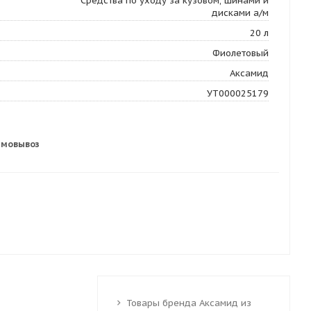
Средства по уходу за кузовом, шинами и
дисками а/м
20 л
Фиолетовый
Аксамид
УТ000025179
амовывоз
Товары бренда Аксамид из