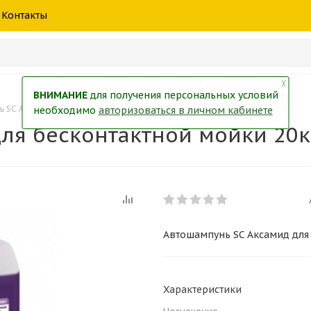
шины
спецтехники
жидкость
товары
масла
фильт
Контакты
тры
екол
Краски
╳
ВНИМАНИЕ
для получения персональных условий
 SC Аксамид для бесконтактной мойки 20кг
необходимо
авторизоваться в личном кабинете
ля бесконтактной мойки 20к
Автошампунь SC Аксамид для
Характеристики