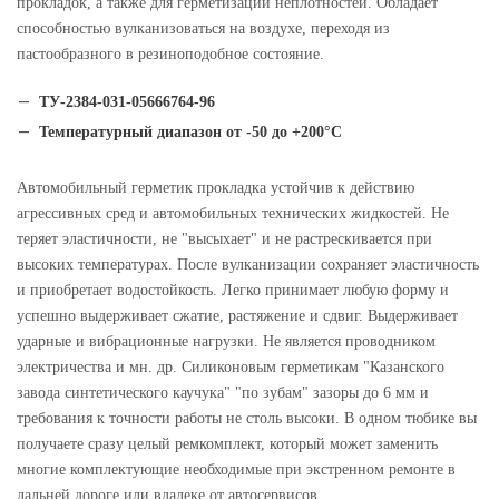
прокладок, а также для герметизации неплотностей. Обладает
способностью вулканизоваться на воздухе, переходя из
пастообразного в резиноподобное состояние.
ТУ-2384-031-05666764-96
Температурный диапазон от -50 до +200°C
Автомобильный герметик прокладка устойчив к действию
агрессивных сред и автомобильных технических жидкостей. Не
теряет эластичности, не "высыхает" и не растрескивается при
высоких температурах. После вулканизации сохраняет эластичность
и приобретает водостойкость. Легко принимает любую форму и
успешно выдерживает сжатие, растяжение и сдвиг. Выдерживает
ударные и вибрационные нагрузки. Не является проводником
электричества и мн. др. Силиконовым герметикам "Казанского
завода синтетического каучука" "по зубам" зазоры до 6 мм и
требования к точности работы не столь высоки. В одном тюбике вы
получаете сразу целый ремкомплект, который может заменить
многие комплектующие необходимые при экстренном ремонте в
дальней дороге или вдалеке от автосервисов.