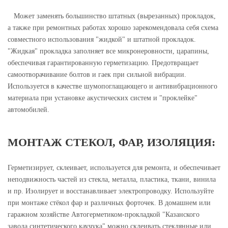
Может заменять большинство штатных (вырезанных) прокладок,
а также при ремонтных работах хорошо зарекомендовала себя схема
совместного использования "жидкой" и штатной прокладок.
"Жидкая" прокладка заполняет все микронеровности, царапины,
обеспечивая гарантированную герметизацию. Предотвращает
самоотворачивание болтов и гаек при сильной вибрации.
Используется в качестве шумопоглащающего и антивибрационного
материала при установке акустических систем и "проклейке"
автомобилей.
МОНТАЖ СТЕКОЛ, ФАР, ИЗОЛЯЦИЯ:
Герметизирует, склеивает, используется для ремонта, и обеспечивает
неподвижность частей из стекла, металла, пластика, ткани, винила
и пр. Изолирует и восстанавливает электропроводку. Используйте
при монтаже стёкол фар и различных форточек. В домашнем или
гаражном хозяйстве Автогерметиком-прокладкой "Казанского
завода синтетического каучука" можно склеивать стеклянные или