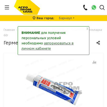
Ваш город
Барнаул
╳
Главная
-
Каталог
-
Автохимия
-
Герметики
-
Герметик - прокладка
ВНИМАНИЕ
для получения
60г
персональных условий
Герметик - прокладка 60г
необходимо
авторизоваться в
личном кабинете