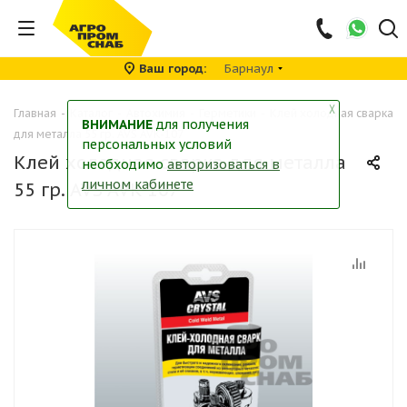
Ваш город
Барнаул
╳
Главная
-
Каталог
-
Автохимия
-
Герметики
-
Клей холодная сварка
ВНИМАНИЕ
для получения
для металла 55 гр. AVS AVK-107
персональных условий
Клей холодная сварка для металла
необходимо
авторизоваться в
личном кабинете
55 гр. AVS AVK-107