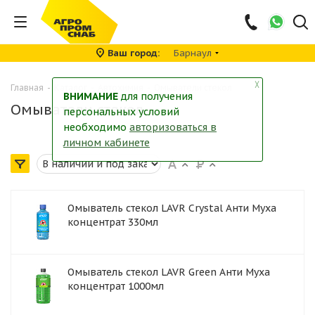
Ваш город
Барнаул
╳
Главная
-
Каталог
-
Автохимия
-
Омыватели стекол
ВНИМАНИЕ
для получения
Омыватели стекол
персональных условий
необходимо
авторизоваться в
личном кабинете
Омыватель стекол LAVR Crystal Анти Муха
концентрат 330мл
Омыватель стекол LAVR Green Анти Муха
концентрат 1000мл