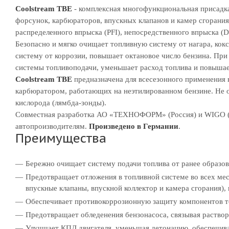
Coolstream TBE
- комплексная многофункциональная присадка
форсунок, карбюраторов, впускных клапанов и камер сгорания
распределенного впрыска (PFI), непосредственного впрыска (D
Безопасно и мягко очищает топливную систему от нагара, кок
систему от коррозии, повышает октановое число бензина. При
системы топливоподачи, уменьшает расход топлива и повышае
Coolstream TBE
предназначена для всесезонного применения в
карбюратором, работающих на неэтилированном бензине. Не о
кислорода (лямбда-зонды).
Совместная разработка АО «ТЕХНОФОРМ» (Россия) и WIGO (
автопроизводителям.
Произведено в Германии
.
Преимущества
Бережно очищает систему подачи топлива от ранее образо
Предотвращает отложения в топливной системе во всех мес
впускные клапаны, впускной коллектор и камера сгорания)
Обеспечивает противокоррозионную защиту компонентов 
Предотвращает обледенения бензонасоса, связывая раствор
Улучшает КПД двигателя, уменьшая детонацию, обеспечива