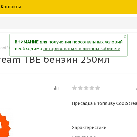
шины
спецтехники
жидкость
товары
масла
фильт
Контакты
тры
екол
Краски
╳
ВНИМАНИЕ
для получения персональных условий
CoolStream TBE бензин 250мл
необходимо
авторизоваться в личном кабинете
tream TBE бензин 250мл
Присадка к топливу CoolStre
Характеристики