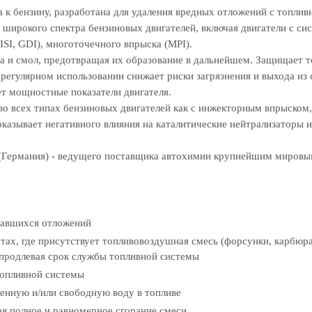
 к бензину, разработана для удаления вредных отложений с топлив
 широкого спектра бензиновых двигателей, включая двигатели с си
ISI, GDI), многоточечного впрыска (MPI).
са и смол, предотвращая их образование в дальнейшем. Защищает 
 регулярном использовании снижает риски загрязнения и выхода из 
т мощностные показатели двигателя.
о всех типах бензиновых двигателей как с инжекторным впрыском,
казывает негативного влияния на каталитические нейтрализаторы и
Германия) - ведущего поставщика автохимии крупнейшим миров
вавшихся отложений
тах, где присутствует топливовоздушная смесь (форсунки, карбюр
, продлевая срок службы топливной системы
топливной системы
енную и/или свободную воду в топливе
я полное и равномерное сгорание смеси