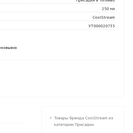
Присадки в топливо
250 мл
CoolStream
УТ000020735
амовывоз
Товары бренда CoolStream из
категории Присадки