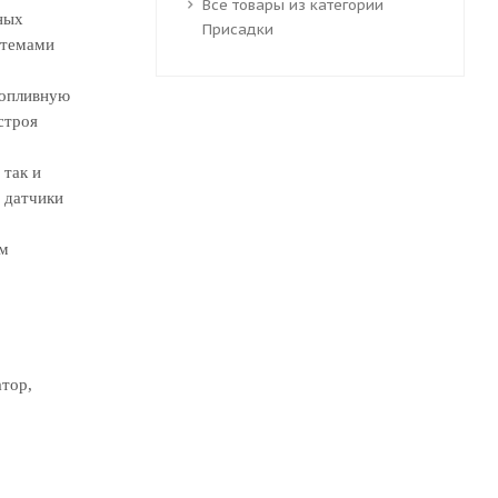
Все товары из категории
ных
Присадки
стемами
топливную
строя
 так и
 датчики
ым
атор,