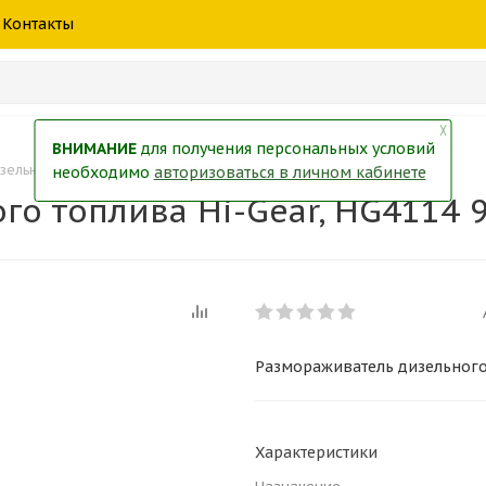
шины
спецтехники
жидкость
товары
масла
фильт
Контакты
тры
екол
Краски
╳
ВНИМАНИЕ
для получения персональных условий
ельного топлива Hi-Gear, HG4114 946мл
необходимо
авторизоваться в личном кабинете
го топлива Hi-Gear, HG4114 
Размораживатель дизельного 
Характеристики