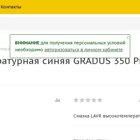
шины
спецтехники
жидкость
товары
масла
фильт
Контакты
тры
екол
Краски
╳
ВНИМАНИЕ
для получения персональных условий
ературная синяя GRADUS 350 PROLine (LN3527) 375г (20)
необходимо
авторизоваться в личном кабинете
атурная синяя GRADUS 350 PR
Смазка LAVR высокотемперату