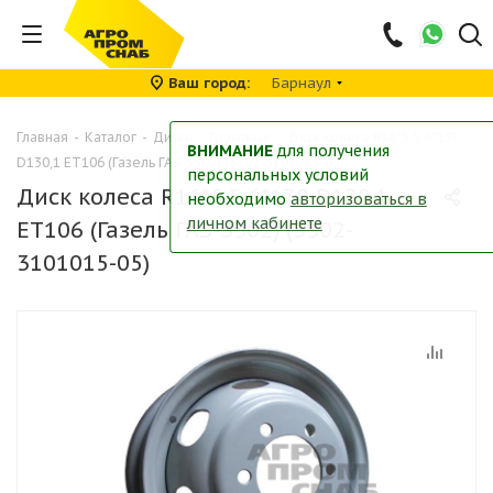
Ваш город
Барнаул
Главная
-
Каталог
-
Диски
-
Грузовые
-
Диск колеса R16*5,5 6*170
ВНИМАНИЕ
для получения
D130,1 ET106 (Газель ГАЗ-3302) (3302-3101015-05)
персональных условий
Диск колеса R16*5,5 6*170 D130,1
необходимо
авторизоваться в
личном кабинете
ET106 (Газель ГАЗ-3302) (3302-
3101015-05)