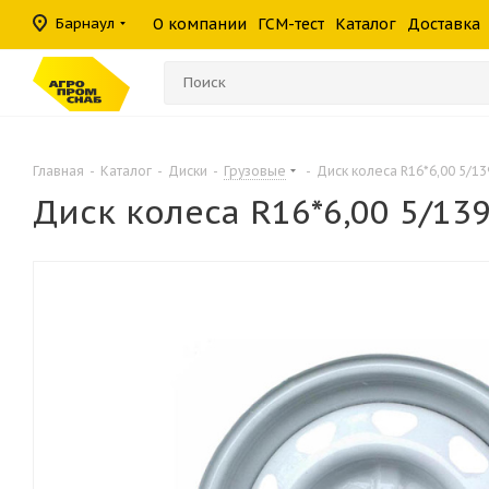
масла
фильтры
средства
шины
Барнаул
О компании
ГСМ-тест
Каталог
Доставка
Консистентные
Гидравлические
Герметики
Прочие филь
Омыватели ст
смазки
фильтры
Главная
-
Каталог
-
Диски
-
Грузовые
-
Диск колеса R16*6,00 5/1
Диск колеса R16*6,00 5/13