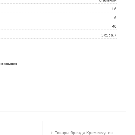
Стальной
16
6
40
5х139,7
амовывоз
Товары бренда Кременчуг из