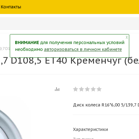
шины
спецтехники
жидкость
товары
масла
фильт
Контакты
тры
екол
Краски
╳
ВНИМАНИЕ
для получения персональных условий
39,7 D108,5 ET40 Кременчуг (белый)
необходимо
авторизоваться в личном кабинете
9,7 D108,5 ET40 Кременчуг (б
Диск колеса R16*6,00 5/139,7
Характеристики