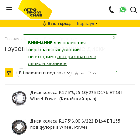
Ваш город
Барнаул
╳
Главная
-
Каталог
-
Диски
-
Грузовые
ВНИМАНИЕ
для получения
Грузовые штампованные диски
персональных условий
необходимо
авторизоваться в
личном кабинете
Диск колеса R17,5*6,75 10/225 D176 ET135
Wheel Power (Китайский трал)
Диск колеса R17,5*6,00 6/222 D164 ET135
под футорки Wheel Power