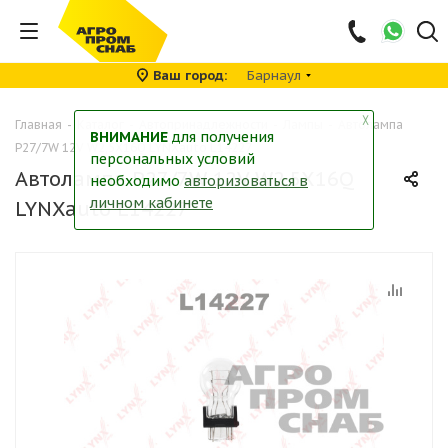
Ваш город
Барнаул
╳
Главная
-
Каталог
-
Автопринадлежности
-
Лампы
-
Автолампа
ВНИМАНИЕ
для получения
P27/7W 12V W2,5X16Q LYNXauto L14227
персональных условий
Автолампа P27/7W 12V W2,5X16Q
необходимо
авторизоваться в
личном кабинете
LYNXauto L14227