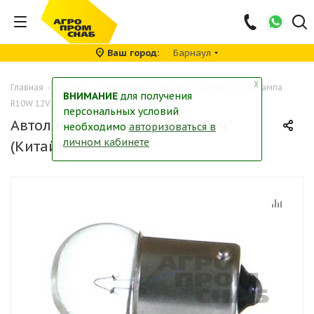
Ваш город
Барнаул
╳
Главная
-
Каталог
-
Автопринадлежности
-
Лампы
-
Автолампа
ВНИМАНИЕ
для получения
R10W 12V 10W "Луч" (Китай)
персональных условий
Автолампа R10W 12V 10W "Луч"
необходимо
авторизоваться в
личном кабинете
(Китай)