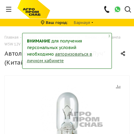
Ваш город
Барнаул
╳
Главная
-
Каталог
-
Автопринадлежности
-
Лампы
-
Автолампа
ВНИМАНИЕ
для получения
W5W 12V 5W б/ц "Луч" (Китай)
персональных условий
Автолампа W5W 12V 5W б/ц "Луч"
необходимо
авторизоваться в
личном кабинете
(Китай)