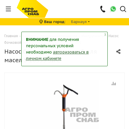
Ваш город
Барнаул
╳
Главная
-
Каталог
-
Автопринадлежности
-
Инструменты
-
Насос
ВНИМАНИЕ
для получения
бочковой рычажный для масел S-10355 SIPL
персональных условий
Насос бочковой рычажный для
необходимо
авторизоваться в
личном кабинете
масел S-10355 SIPL