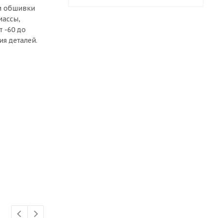
ли обшивки
массы,
 -60 до
ия деталей.