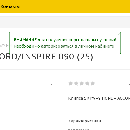
шины
спецтехники
жидкость
товары
масла
фильт
Контакты
тры
екол
Краски
╳
ВНИМАНИЕ
для получения персональных условий
WAY HONDA ACCORD/INSPIRE 090 (25)
необходимо
авторизоваться в личном кабинете
RD/INSPIRE 090 (25)
Клипса SKYWAY HONDA ACCORD
Характеристики