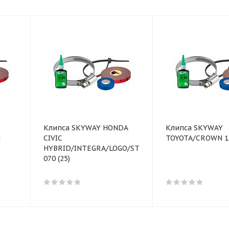
Клипса SKYWAY HONDA
Клипса SKYWAY
я
CIVIC
TOYOTA/CROWN 14
HYBRID/INTEGRA/LOGO/STREAM/TORNEO
070 (25)