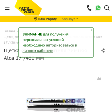
Ваш город
Барнаул
╳
Главная
-
Каталог
-
Автопринадлежности
-
ВНИМАНИЕ
для получения
Щетки, скребки, дворники
-
Щетка стеклоочистителя зимняя Alca
персональных условий
17"/430 мм
необходимо
авторизоваться в
Щетка стеклоочистителя зимняя
личном кабинете
Alca 17"/430 мм