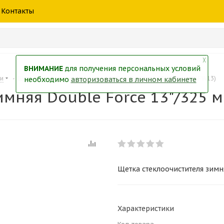
шины
спецтехники
жидкость
товары
масла
фильт
Контакты
тры
екол
Краски
╳
ВНИМАНИЕ
для получения персональных условий
ки
-
Щетка стеклоочистителя зимняя Double Force 13"/325 мм (DFW13)
необходимо
авторизоваться в личном кабинете
мняя Double Force 13"/325 
Щетка стеклоочистителя зимн
Характеристики