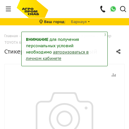
Ваш город
Барнаул
╳
Главная
-
Каталог
-
Автопринадлежности
-
Крепеж
-
Стикер
ВНИМАНИЕ
для получения
TOYOTA 60мм выпуклый
персональных условий
Стикер TOYOTA 60мм выпуклый
необходимо
авторизоваться в
личном кабинете