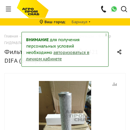
Ваш город
Барнаул
╳
Главная
-
Каталог
-
Фильтры
-
Масляные фильтры
-
Фильтр
ВНИМАНИЕ
для получения
ГИДРАВЛИЧЕСКИЙ 5421 DIFA (Беларусь)
персональных условий
Фильтр ГИДРАВЛИЧЕСКИЙ 5421
необходимо
авторизоваться в
личном кабинете
DIFA (Беларусь)