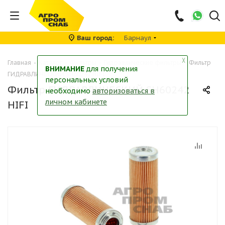
Ваш город
Барнаул
╳
Главная
-
Каталог
-
Фильтры
-
Гидравлические фильтры
-
Фильтр
ВНИМАНИЕ
для получения
ГИДРАВЛИЧЕСКИЙ SH60242 HIFI
персональных условий
Фильтр ГИДРАВЛИЧЕСКИЙ SH60242
необходимо
авторизоваться в
личном кабинете
HIFI