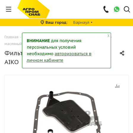
Ваш город
Барнаул
╳
Главная
-
Каталог
-
Фильтры
-
Трансмиссионные
-
Фильтр
ВНИМАНИЕ
для получения
масляный АКПП T-605 AIKO
персональных условий
Фильтр масляный АКПП T-605
необходимо
авторизоваться в
личном кабинете
AIKO