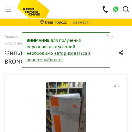
Ваш город
Барнаул
╳
Главная
-
Каталог
-
Фильтры
-
Масляные фильтры
-
Фильтр
ВНИМАНИЕ
для получения
МАСЛЯНЫЙ BRO-0506 BRONCO
персональных условий
Фильтр МАСЛЯНЫЙ BRO-0506
необходимо
авторизоваться в
личном кабинете
BRONCO