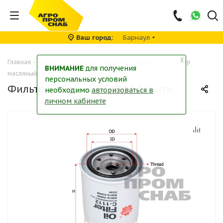
Ваш город
Барнаул
╳
Главная
-
Каталог
-
Фильтры
-
Масляные фильтры
-
Фильтр
ВНИМАНИЕ
для получения
масляный C-1112 Sakura
персональных условий
Фильтр масляный C-1112 Sakura
необходимо
авторизоваться в
личном кабинете