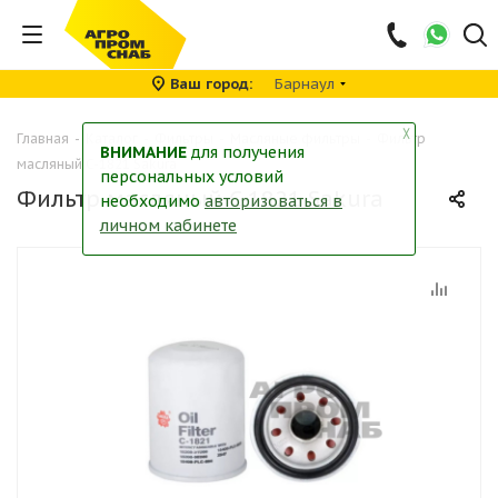
Ваш город
Барнаул
╳
Главная
-
Каталог
-
Фильтры
-
Масляные фильтры
-
Фильтр
ВНИМАНИЕ
для получения
масляный C-1821 Sakura
персональных условий
Фильтр масляный C-1821 Sakura
необходимо
авторизоваться в
личном кабинете