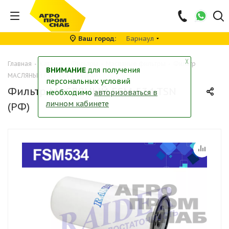
Ваш город
Барнаул
╳
Главная
-
Каталог
-
Фильтры
-
Масляные фильтры
-
Фильтр
ВНИМАНИЕ
для получения
МАСЛЯНЫЙ FSM 534 TSN (РФ)
персональных условий
Фильтр МАСЛЯНЫЙ FSM 534 TSN
необходимо
авторизоваться в
личном кабинете
(РФ)