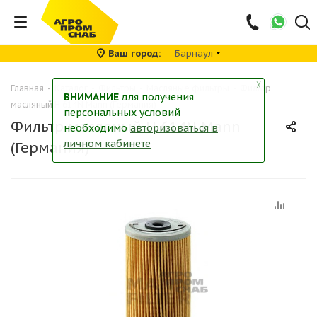
Ваш город
Барнаул
╳
Главная
-
Каталог
-
Фильтры
-
Масляные фильтры
-
Фильтр
ВНИМАНИЕ
для получения
масляный H 614N Mann (Германия)
персональных условий
Фильтр масляный H 614N Mann
необходимо
авторизоваться в
личном кабинете
(Германия)