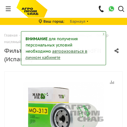
Ваш город
Барнаул
╳
Главная
-
Каталог
-
Фильтры
-
Масляные фильтры
-
Фильтр
ВНИМАНИЕ
для получения
масляный MO-313 MadFil (Испания)
персональных условий
Фильтр масляный MO-313 MadFil
необходимо
авторизоваться в
личном кабинете
(Испания)