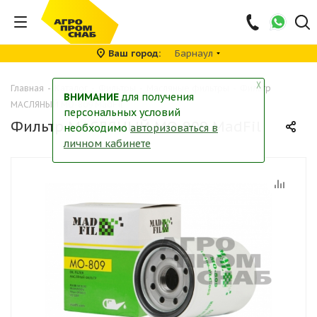
Ваш город
Барнаул
╳
Главная
-
Каталог
-
Фильтры
-
Масляные фильтры
-
Фильтр
ВНИМАНИЕ
для получения
МАСЛЯНЫЙ MO-809 MadFil
персональных условий
Фильтр МАСЛЯНЫЙ MO-809 MadFil
необходимо
авторизоваться в
личном кабинете