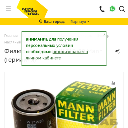
Ваш город
Барнаул
╳
Главная
-
Каталог
-
Фильтры
-
Масляные фильтры
-
Фильтр
ВНИМАНИЕ
для получения
масляный W 712/80 Mann (Германия)
персональных условий
Фильтр масляный W 712/80 Mann
необходимо
авторизоваться в
личном кабинете
(Германия)