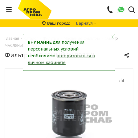
Ваш город
Барнаул
╳
Главная
-
Каталог
-
Фильтры
-
Масляные фильтры
-
Фильтр
ВНИМАНИЕ
для получения
МАСЛЯНЫЙ W 9023/1
персональных условий
Фильтр МАСЛЯНЫЙ W 9023/1
необходимо
авторизоваться в
личном кабинете