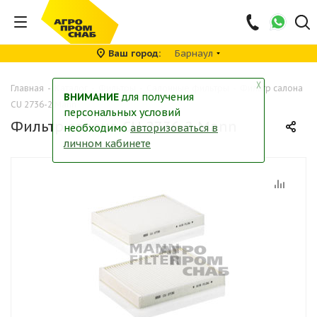
Ваш город
Барнаул
╳
Главная
-
Каталог
-
Фильтры
-
Салонные фильтры
-
Фильтр салона
ВНИМАНИЕ
для получения
CU 2736-2 Mann
персональных условий
Фильтр салона CU 2736-2 Mann
необходимо
авторизоваться в
личном кабинете