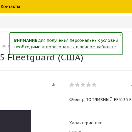
шины
спецтехники
жидкость
товары
масла
фильт
Контакты
тры
екол
Краски
╳
ВНИМАНИЕ
для получения персональных условий
ЛИВНЫЙ FF5135 Fleetguard (США)
необходимо
авторизоваться в личном кабинете
 Fleetguard (США)
Фильтр ТОПЛИВНЫЙ FF5135 Fl
Характеристики