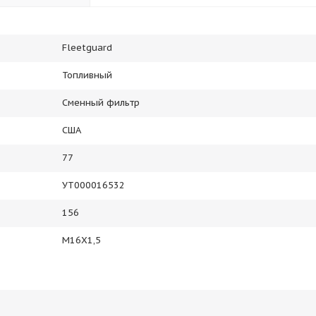
Fleetguard
Топливный
Сменный фильтр
США
77
УТ000016532
156
M16X1,5