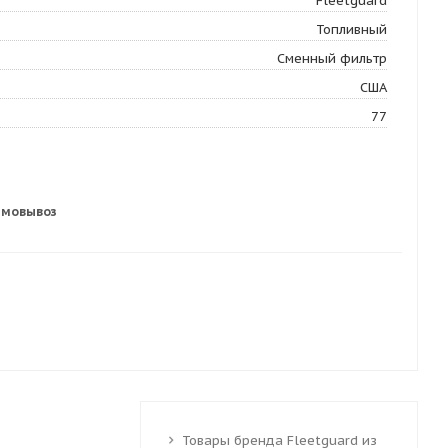
Fleetguard
Топливный
Сменный фильтр
США
77
амовывоз
Товары бренда Fleetguard из