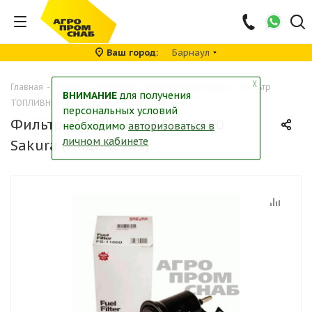
Ваш город
Барнаул
╳
Главная
-
Каталог
-
Фильтры
-
Топливные фильтры
-
Фильтр
ВНИМАНИЕ
для получения
ТОПЛИВНЫЙ FS-11660 Sakura (Индонезия)
персональных условий
Фильтр ТОПЛИВНЫЙ FS-11660
необходимо
авторизоваться в
личном кабинете
Sakura (Индонезия)