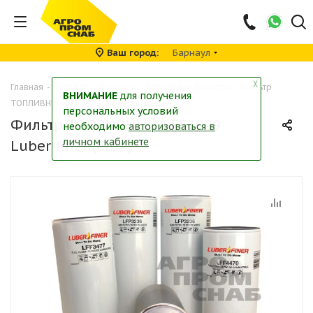
Ваш город
Барнаул
╳
Главная
-
Каталог
-
Фильтры
-
Топливные фильтры
-
Фильтр
ВНИМАНИЕ
для получения
ТОПЛИВНЫЙ LFF3009 Luber-finer (США)
персональных условий
Фильтр ТОПЛИВНЫЙ LFF3009
необходимо
авторизоваться в
личном кабинете
Luber-finer (США)