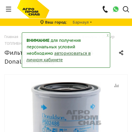
Ваш город
Барнаул
╳
Главная
-
Каталог
-
Фильтры
-
Топливные фильтры
-
Фильтр
ВНИМАНИЕ
для получения
ТОПЛИВНЫЙ P502486 Donaldson (США)
персональных условий
Фильтр ТОПЛИВНЫЙ P502486
необходимо
авторизоваться в
личном кабинете
Donaldson (США)