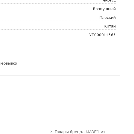
MADFIL
Воздушный
Плоский
Китай
УТ000011363
амовывоз
Товары бренда MADFIL из