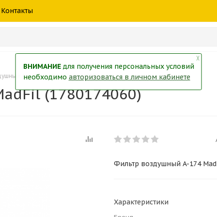
шины
спецтехники
жидкость
товары
масла
фильт
Контакты
тры
екол
Краски
╳
ВНИМАНИЕ
для получения персональных условий
ушный A-174 MadFil (1780174060)
необходимо
авторизоваться в личном кабинете
adFil (1780174060)
Фильтр воздушный A-174 MadF
Характеристики