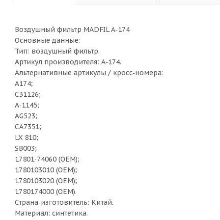
Воздушный фильтр MADFIL A‑174
Основные данные:
Тип: воздушный фильтр.
Артикул производителя: A‑174.
Альтернативные артикулы / кросс‑номера:
A174;
C31126;
A‑1145;
AG523;
CA7351;
LX 810;
SB003;
17801‑74060 (OEM);
1780103010 (OEM);
1780103020 (OEM);
1780174000 (OEM).
Страна‑изготовитель: Китай.
Материал: синтетика.