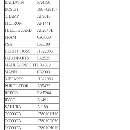
BALDWIN
PA4150
BOSCH
1987429187
CHAMP
AF9010
FILTRON
AP1441
FLEETGUARD
AF204SL
FRAM
CA9360
FSA
FA1189
HERTH+BUSS
J1322086
JAPANPARTS
FA252S
MAHLE/KNECHT
LX1612
MANN
C32003
NIPPARTS
J1322086
PUROLATOR
A35432
REPCO
RAF204
RYCO
A1491
SAKURA
A1189
TOYOTA
1780101H10
TOYOTA
178010D030
TOYOTA
178010H010