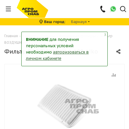
Ваш город
Барнаул
╳
Главная
-
Каталог
-
Фильтры
-
Воздушные фильтры
-
Фильтр
ВНИМАНИЕ
для получения
ВОЗДУШНЫЙ A-199 Aiko
персональных условий
Фильтр ВОЗДУШНЫЙ A-199 Aiko
необходимо
авторизоваться в
личном кабинете