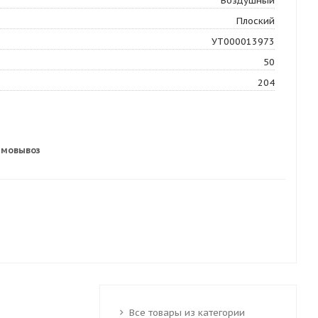
Воздушный
Плоский
УТ000013973
50
204
амовывоз
Все товары из категории