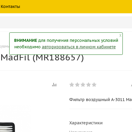
шины
спецтехники
жидкость
товары
масла
фильт
Контакты
тры
екол
Краски
╳
ВНИМАНИЕ
для получения персональных условий
ушный A-3011 MadFil (MR188657)
необходимо
авторизоваться в личном кабинете
MadFil (MR188657)
Фильтр воздушный A-3011 Mad
Характеристики