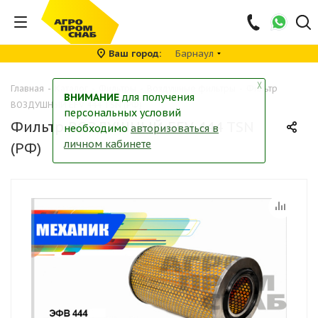
Ваш город
Барнаул
╳
Главная
-
Каталог
-
Фильтры
-
Воздушные фильтры
-
Фильтр
ВНИМАНИЕ
для получения
ВОЗДУШНЫЙ EFV 444 TSN (РФ)
персональных условий
Фильтр ВОЗДУШНЫЙ EFV 444 TSN
необходимо
авторизоваться в
личном кабинете
(РФ)