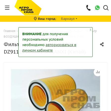
Ваш город
Барнаул
╳
Главная
-
Каталог
-
Фильтры
-
Воздушные фильтры
-
Фильтр
ВНИМАНИЕ
для получения
ВОЗДУШНЫЙ K3052 / DZ91121903281 SHAANXI (Китай)
персональных условий
Фильтр ВОЗДУШНЫЙ K3052 /
необходимо
авторизоваться в
личном кабинете
DZ91121903281 SHAANXI (Китай)