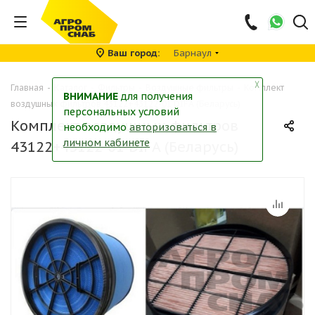
Ваш город
Барнаул
╳
Главная
-
Каталог
-
Фильтры
-
Воздушные фильтры
-
Комплект
ВНИМАНИЕ
для получения
воздушных фильтров 43122+43122-01 DIFA (Беларусь)
персональных условий
Комплект воздушных фильтров
необходимо
авторизоваться в
личном кабинете
43122+43122-01 DIFA (Беларусь)