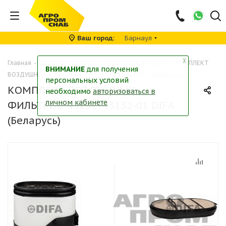
Ваш город
Барнаул
╳
Главная
-
Каталог
-
Фильтры
-
Воздушные фильтры
-
КОМПЛЕКТ
ВНИМАНИЕ
для получения
ВОЗДУШНЫХ ФИЛЬТРОВ 43132+43132-01 DIFA (Беларусь)
персональных условий
КОМПЛЕКТ ВОЗДУШНЫХ
необходимо
авторизоваться в
личном кабинете
ФИЛЬТРОВ 43132+43132-01 DIFA
(Беларусь)